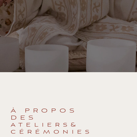
À PROPOS
DES 
ateliers& 
cérémonies