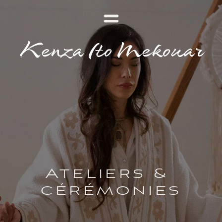
Kenza Ito Mekouar
Ateliers & 
cérémonies